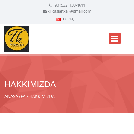
+90 (532) 133-4611
kilicaslanxali@gmail.com
TÜRKÇE
Türkçe - Turkish
English - English
русский - Russian
فارسی - Persian
العربية - Arabic
Crnogorski - Montenegrin
HAKKIMIZDA
Српски - Serbian
ANASAYFA
HAKKIMIZDA