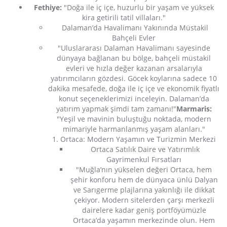
Fethiye:
"Doğa ile iç içe, huzurlu bir yaşam ve yüksek
kira getirili tatil villaları."
Dalaman’da Havalimanı Yakınında Müstakil
Bahçeli Evler
"Uluslararası Dalaman Havalimanı sayesinde
dünyaya bağlanan bu bölge, bahçeli müstakil
evleri ve hızla değer kazanan arsalarıyla
yatırımcıların gözdesi. Göcek koylarına sadece 10
dakika mesafede, doğa ile iç içe ve ekonomik fiyatlı
konut seçeneklerimizi inceleyin. Dalaman’da
yatırım yapmak şimdi tam zamanı!"
Marmaris:
"Yeşil ve mavinin buluştuğu noktada, modern
mimariyle harmanlanmış yaşam alanları."
1. Ortaca: Modern Yaşamın ve Turizmin Merkezi
Ortaca Satılık Daire ve Yatırımlık
Gayrimenkul Fırsatları
"Muğla’nın yükselen değeri Ortaca, hem
şehir konforu hem de dünyaca ünlü Dalyan
ve Sarıgerme plajlarına yakınlığı ile dikkat
çekiyor. Modern sitelerden çarşı merkezli
dairelere kadar geniş portföyümüzle
Ortaca’da yaşamın merkezinde olun. Hem