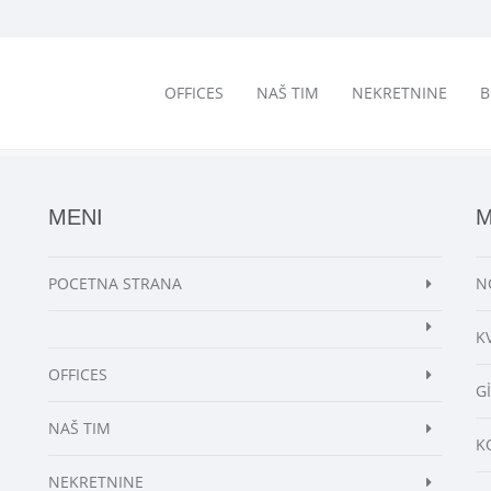
OFFICES
NAŠ TIM
NEKRETNINE
B
MENI
M
POCETNA STRANA
N
K
OFFICES
G
NAŠ TIM
K
NEKRETNINE