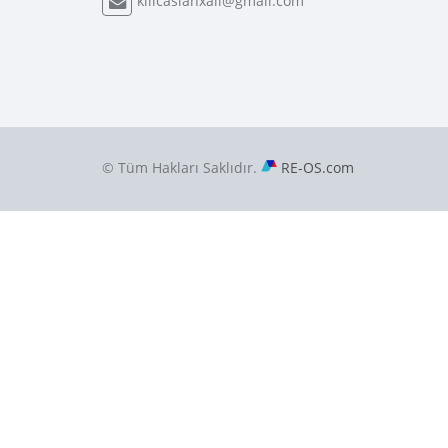
kilicaslanxali@gmail.com
© Tüm Hakları Saklıdır.
RE-OS.com