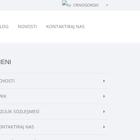
CRNOGORSKİ
Türkçe - Turkish
English - English
LOG
NOVOSTI
KONTAKTIRAJ NAS
русский - Russian
فارسی - Persian
العربية - Arabic
ENI
Crnogorski - Montenegrin
Српски - Serbian
OVOSTI
VKK
İZLİLİK SÖZLEŞMESİ
ONTAKTIRAJ NAS