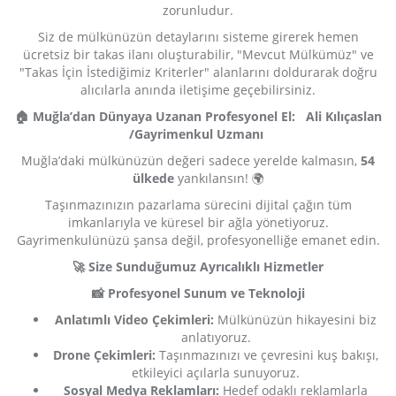
zorunludur.
Siz de mülkünüzün detaylarını sisteme girerek hemen
ücretsiz bir takas ilanı oluşturabilir, "Mevcut Mülkümüz" ve
"Takas İçin İstediğimiz Kriterler" alanlarını doldurarak doğru
alıcılarla anında iletişime geçebilirsiniz.
🏠 Muğla’dan Dünyaya Uzanan Profesyonel El: Ali Kılıçaslan
/Gayrimenkul Uzmanı
Muğla’daki mülkünüzün değeri sadece yerelde kalmasın,
54
ülkede
yankılansın! 🌍
Taşınmazınızın pazarlama sürecini dijital çağın tüm
imkanlarıyla ve küresel bir ağla yönetiyoruz.
Gayrimenkulünüzü şansa değil, profesyonelliğe emanet edin.
🚀 Size Sunduğumuz Ayrıcalıklı Hizmetler
📸 Profesyonel Sunum ve Teknoloji
Anlatımlı Video Çekimleri:
Mülkünüzün hikayesini biz
anlatıyoruz.
Drone Çekimleri:
Taşınmazınızı ve çevresini kuş bakışı,
etkileyici açılarla sunuyoruz.
Sosyal Medya Reklamları:
Hedef odaklı reklamlarla