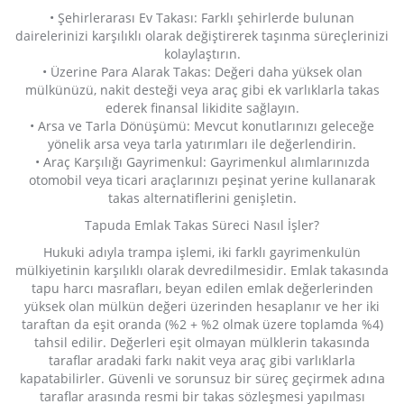
• Şehirlerarası Ev Takası: Farklı şehirlerde bulunan
dairelerinizi karşılıklı olarak değiştirerek taşınma süreçlerinizi
kolaylaştırın.
• Üzerine Para Alarak Takas: Değeri daha yüksek olan
mülkünüzü, nakit desteği veya araç gibi ek varlıklarla takas
ederek finansal likidite sağlayın.
• Arsa ve Tarla Dönüşümü: Mevcut konutlarınızı geleceğe
yönelik arsa veya tarla yatırımları ile değerlendirin.
• Araç Karşılığı Gayrimenkul: Gayrimenkul alımlarınızda
otomobil veya ticari araçlarınızı peşinat yerine kullanarak
takas alternatiflerini genişletin.
Tapuda Emlak Takas Süreci Nasıl İşler?
Hukuki adıyla trampa işlemi, iki farklı gayrimenkulün
mülkiyetinin karşılıklı olarak devredilmesidir. Emlak takasında
tapu harcı masrafları, beyan edilen emlak değerlerinden
yüksek olan mülkün değeri üzerinden hesaplanır ve her iki
taraftan da eşit oranda (%2 + %2 olmak üzere toplamda %4)
tahsil edilir. Değerleri eşit olmayan mülklerin takasında
taraflar aradaki farkı nakit veya araç gibi varlıklarla
kapatabilirler. Güvenli ve sorunsuz bir süreç geçirmek adına
taraflar arasında resmi bir takas sözleşmesi yapılması