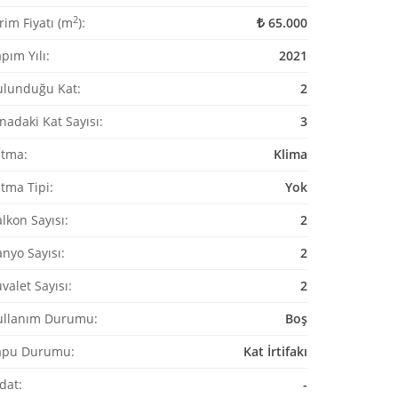
2
rim Fiyatı (m
):
65.000
pım Yılı:
2021
ulunduğu Kat:
2
nadaki Kat Sayısı:
3
ıtma:
Klima
ıtma Tipi:
Yok
lkon Sayısı:
2
nyo Sayısı:
2
valet Sayısı:
2
ullanım Durumu:
Boş
apu Durumu:
Kat İrtifakı
dat:
-