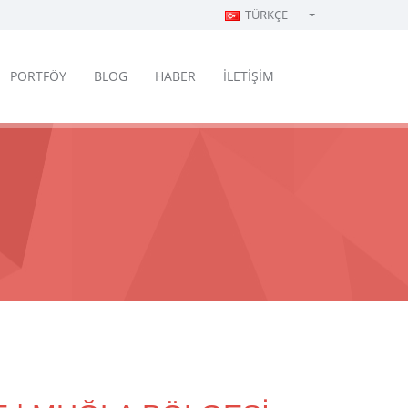
TÜRKÇE
Türkçe - Turkish
English - English
PORTFÖY
BLOG
HABER
İLETİŞİM
русский - Russian
فارسی - Persian
العربية - Arabic
Crnogorski - Montenegrin
Српски - Serbian