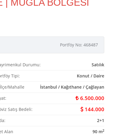
E | MUĞLA BÖLGESİ
Portföy No: 468487
ayrimenkul Durumu:
Satılık
rtföy Tipi:
Konut / Daire
/İlçe/Mahalle
İstanbul / Kağıthane / Çağlayan
6.500.000
yat:
144.000
viz Satış Bedeli:
da:
2+1
2
et Alan
90 m