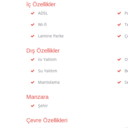
İç Özellikler
ADSL
Pa
Wi-fi
Te
Lamine Parke
Çe
Dış Özellikler
Isı Yalıtım
Ot
Su Yalıtım
Bo
Mantolama
Se
Manzara
Şehir
Çevre Özellikleri