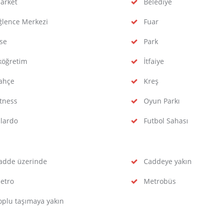
arket
Belediye
lence Merkezi
Fuar
se
Park
köğretim
İtfaiye
ahçe
Kreş
tness
Oyun Parkı
lardo
Futbol Sahası
dde üzerinde
Caddeye yakın
etro
Metrobüs
plu taşımaya yakın