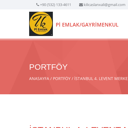
+90 (532) 133-4611
kilicaslanxali@gmail.com
Pİ EMLAK/GAYRİMENKUL
PORTFÖY
ANASAYFA
PORTFÖY
İSTANBUL 4. LEVENT MERKE