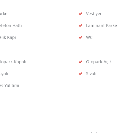
rke
Vestiyer
lefon Hattı
Laminant Parke
lik Kapı
WC
opark-Kapalı
Otopark-Açık
yalı
Sıvalı
s Yalıtımı