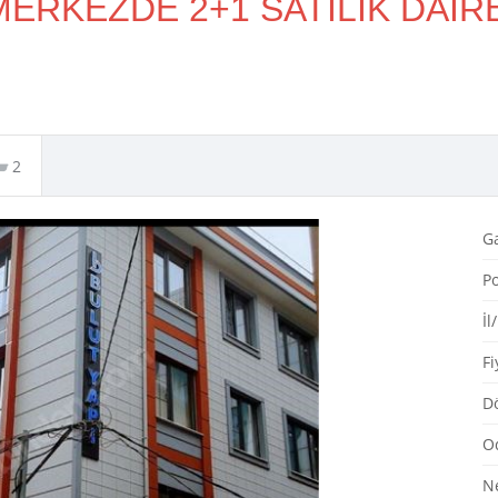
MERKEZDE 2+1 SATILIK DAİR
2
G
Po
İl
Fi
Dö
O
N