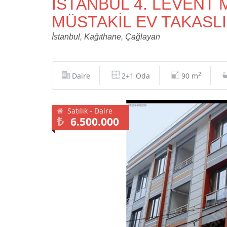
İSTANBUL 4. LEVENT 
MÜSTAKİL EV TAKASLI
İstanbul, Kağıthane, Çağlayan
2
Daire
2+1 Oda
90 m
Satılık - Daire
6.500.000