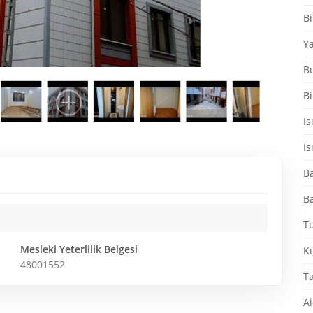
Bi
Ya
B
Bi
Is
Is
Ba
Ba
Tu
Mesleki Yeterlilik Belgesi
K
48001552
T
Ai