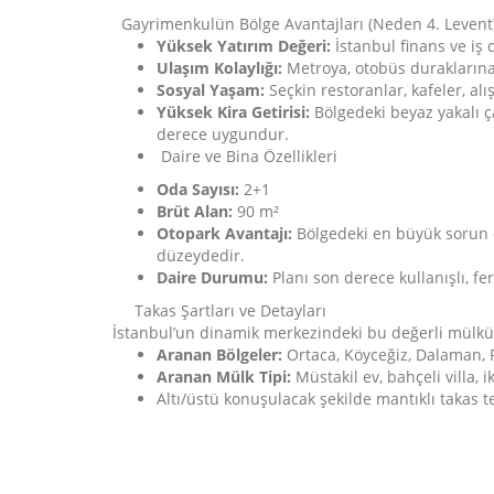
Gayrimenkulün Bölge Avantajları (Neden 4. Levent
Yüksek Yatırım Değeri:
İstanbul finans ve iş
Ulaşım Kolaylığı:
Metroya, otobüs duraklarına,
Sosyal Yaşam:
Seçkin restoranlar, kafeler, al
Yüksek Kira Getirisi:
Bölgedeki beyaz yakalı ça
derece uygundur.
Daire ve Bina Özellikleri
Oda Sayısı:
2+1
Brüt Alan:
90 m²
Otopark Avantajı:
Bölgedeki en büyük sorun 
düzeydedir.
Daire Durumu:
Planı son derece kullanışlı, f
Takas Şartları ve Detayları
İstanbul’un dinamik merkezindeki bu değerli mülk
Aranan Bölgeler:
Ortaca, Köyceğiz, Dalaman, 
Aranan Mülk Tipi:
Müstakil ev, bahçeli villa, 
Altı/üstü konuşulacak şekilde mantıklı takas tekl