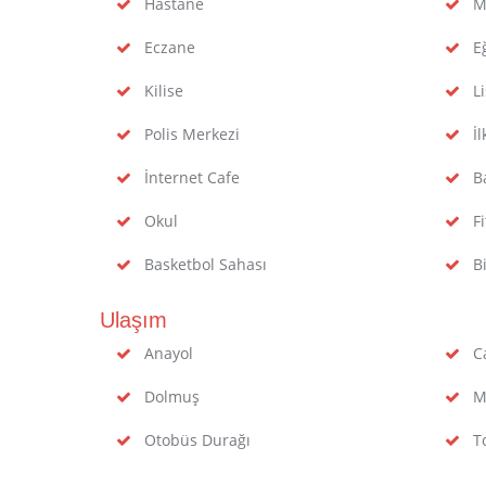
Hastane
M
Eczane
Eğ
Kilise
Li
Polis Merkezi
İl
İnternet Cafe
B
Okul
Fi
Basketbol Sahası
Bi
Ulaşım
Anayol
Ca
Dolmuş
M
Otobüs Durağı
To