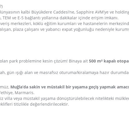
?)
 dünyasının kalbi Büyükdere Caddesi’ne, Sapphire AVM’ye ve holdi
 TEM ve E-5 bağlantı yollarına dakikalar içinde erişim imkanı.
ışveriş merkezleri, köklü eğitim kurumları ve hastanelerin merkezind
lışan, plaza çalışanı ve yabancı expat yoğunluğu nedeniyle kurumsal
olan park problemine kesin çözüm! Binaya ait
500 m² kapalı otopa
erah, gün ışığı alan ve masrafsız oturuma/kiralamaya hazır durumda
ümüz,
Muğla’da sakin ve müstakil bir yaşama geçiş yapmak amacı
Fethiye, Marmaris.
ikiz villa veya müstakil yaşama dönüştürülebilecek nitelikteki mülkle
ifleri titizlikle değerlendirilecektir.